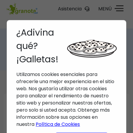
Asistencia
MENÚ
¿Adivina
Inicio
/
Diseño Web
/
qué?
Cómo la accesibilidad web puede ser tu ventaja
competitiva clave
¡Galletas!
Utilizamos cookies esenciales para
ofrecerle una mejor experiencia en el sitio
web. Nos gustaría utilizar otras cookies
para analizar el rendimiento de nuestro
sitio web y personalizar nuestras ofertas,
pero solo si usted acepta. Obtenga más
información sobre sus opciones en
nuestra
Política de Cookies